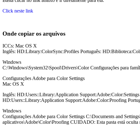
Basta clicar no link abaixo e ir diretamente para ela.
Click neste link
Onde copiar os arquivos
ICCs: Mac OS X
Inglês: HD:Library:ColorSync:Profiles Português: HD:Biblioteca:Col
Windows
C:\Windows\System32\Spool\Drivers\Color Configurações para famíl
Configurações Adobe para Color Settings
Mac OS X
Inglês: HD:Users::Library:Application Support:Adobe:Color:Settings
HD:Users::Library:Application Support:Adobe:Color:Proofing Portug
Windows
Configurações Adobe para Color Settings C:\Documents and Settings
aplicativos\Adobe\Color\Proofing CUIDADO: Esta pasta está oculta n