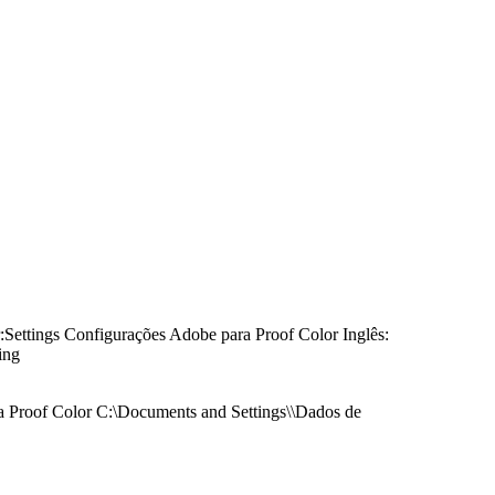
:Settings Configurações Adobe para Proof Color Inglês:
ing
a Proof Color C:\Documents and Settings\\Dados de