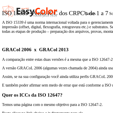
ISO 15339 -Perfis ICC dos CRPC's de 1 a 7
Cursos
So
A ISO 15339 é uma norma internacional voltada para o gerenciamento de
impressão (offset, digital, flexografia, rotogravura etc.) e substrato
todas as etapas de produção – preparação dos arquivos, provas, monta
GRACol 2006 x GRACol 2013
A comparação entre estas duas versões é a mesma que a ISO 12647-2
A versão GRACoL 2006 (algumas vezes chamada de 2004) ainda usa par
Assim, se na sua configuração você ainda utiliza perfis GRACoL 2006,
E também poder afirmar sem medo de errar que está conforme a ISO ma
Quer os ICCs da ISO 12647?
Temos uma página com o mesmo objetivo para a ISO 12647-2.