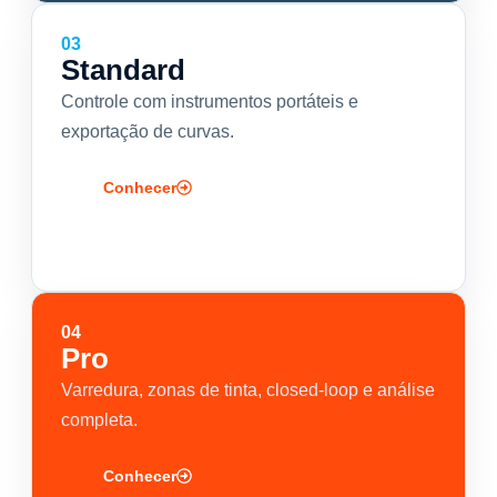
03
Standard
Controle com instrumentos portáteis e
exportação de curvas.
Conhecer
04
Pro
Varredura, zonas de tinta, closed-loop e análise
completa.
Conhecer