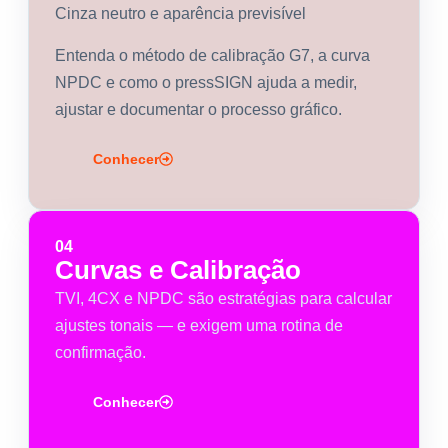
Cinza neutro e aparência previsível
Entenda o método de calibração G7, a curva
NPDC e como o pressSIGN ajuda a medir,
ajustar e documentar o processo gráfico.
Conhecer
04
Curvas e Calibração
TVI, 4CX e NPDC são estratégias para calcular
ajustes tonais — e exigem uma rotina de
confirmação.
Conhecer