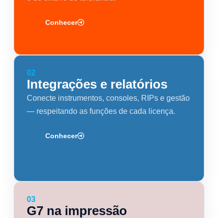
Conhecer
02
Integrações e relatórios
Conecte instrumentos, consoles, RIPs e gestão
— respeitando as funções de cada licença.
Conhecer
03
G7 na impressão