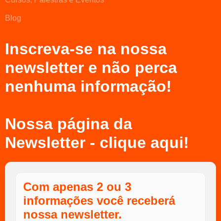
Blog
Inscreva-se na nossa
newsletter e não perca
nenhuma informação!
Nossa página da
Newsletter - clique aqui!
Com apenas 2 ou 3
informações você receberá
nossa newsletter.