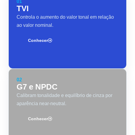
01
TVI
Controla o aumento do valor tonal em relação
ao valor nominal.
Conhecer
02
G7 e NPDC
Calibram tonali­dade e equilíbrio de cinza por
aparência near-neutral.
Conhecer